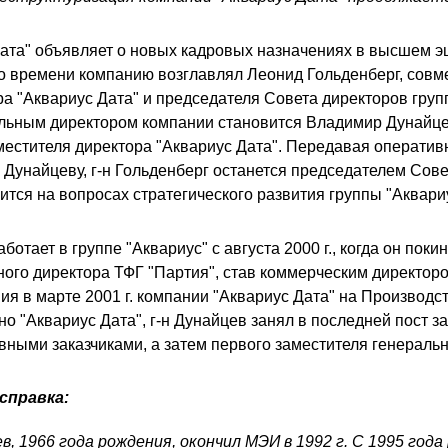
ата" объявляет о новых кадровых назначениях в высшем э
его времени компанию возглавлял Леонид Гольденберг, сов
а "Аквариус Дата" и председателя Совета директоров групп
ральным директором компании становится Владимир Дунайц
местителя директора "Аквариус Дата". Передавая операти
Дунайцеву, г-н Гольденберг останется председателем Сове
тся на вопросах стратегического развития группы "Аквариу
отает в группе "Аквариус" с августа 2000 г., когда он поки
ного директора ТФГ "Партия", став коммерческим директор
ния в марте 2001 г. компании "Аквариус Дата" на Производ
но "Аквариус Дата", г-н Дунайцев занял в последней пост з
вными заказчиками, а затем первого заместителя генеральн
справка:
, 1966 года рождения, окончил МЭИ в 1992 г. С 1995 года