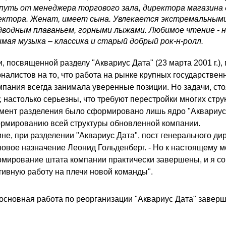
 путь от менеджера торгового зала, директора магазина
ектора. Женат, имеет сына. Увлекается экстремальными
водным плаваньем, горными лыжами. Любимое чтение - н
мая музыка – классика и старый добрый рок-н-ролл.
 посвященной разделу "Аквариус Дата" (23 марта 2001 г.), 
алистов на то, что работа на рынке крупных государствен
омпания всегда занимала уверенные позиции. Но задачи, ст
, настолько серьезны, что требуют перестройки многих стр
мент разделения было сформировано лишь ядро "Аквариус 
рмированию всей структуры обновленной компании.
не, при разделении "Аквариус Дата", пост генерального ди
новое назначение Леонид Гольденберг. - Но к настоящему м
мирование штата компании практически завершены, и я со
тивную работу на плечи новой команды".
основная работа по реорганизации "Аквариус Дата" заверш