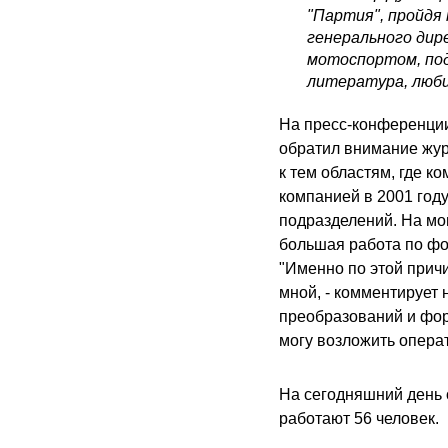
"Партия", пройдя
генерального дир
мотоспортом, под
литература, люби
На пресс-конференции,
обратил внимание журн
к тем областям, где к
компанией в 2001 году
подразделений. На мо
большая работа по фо
"Именно по этой причи
мной, - комментирует 
преобразований и фор
могу возложить опера
На сегодняшний день 
работают 56 человек.