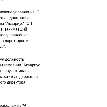
шелоне управления. С
мещая должности
ы "Аквариус". С 1
ев, занимавший
вное управление
та директоров и
с".
нул должность
ом компании "Аквариус
ственную компанию
аместителя директора
ого директора.
 работал в ТФГ