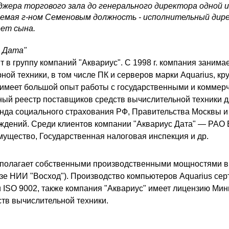
джера торгового зала до генерального директора одной и
емая г-ном Семеновым должность - исполнительный дире
еет сына.
с Дата"
т в группу компаний "Аквариус". С 1998 г. компания заним
ной техники, в том числе ПК и серверов марки Aquarius, 
 имеет большой опыт работы с государственными и коммерч
ый реестр поставщиков средств вычислительной техники 
нда социального страхования РФ, Правительства Москвы и
ждений. Среди клиентов компании "Аквариус Дата" — РАО
мущество, Государственная налоговая инспекция и др.
сполагает собственными производственными мощностями в 
 базе НИИ "Восход"). Производство компьютеров Aquarius с
и ISO 9002, также компания "Аквариус" имеет лицензию Ми
ств вычислительной техники.