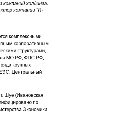
з компаний холдинга.
ктор компании "R-
ается комплексными
крупным корпоративным
ескими структурами,
для МО РФ, ФПС РФ,
 ряда крупных
 ЕЭС. Центральный
г. Шуе (Ивановская
ертифицировано по
нистерства Экономики