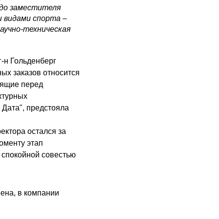
 до заместителя
 видами спорта –
аучно-техническая
г-н Гольденберг
ных заказов относится
оящие перед
уктурных
Дата", предстояла
ректора остался за
оменту этап
 спокойной совестью
ена, в компании