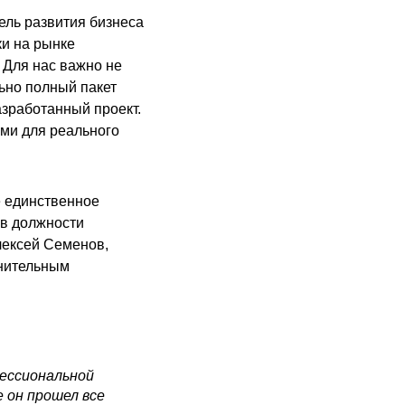
ель развития бизнеса
ки на рынке
 Для нас важно не
ьно полный пакет
азработанный проект.
ми для реального
е единственное
 в должности
лексей Семенов,
лнительным
фессиональной
е он прошел все