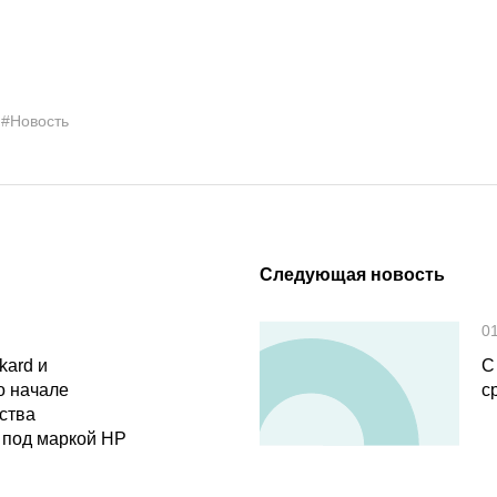
#Новость
Следующая новость
0
kard и
С
о начале
с
ства
 под маркой НР