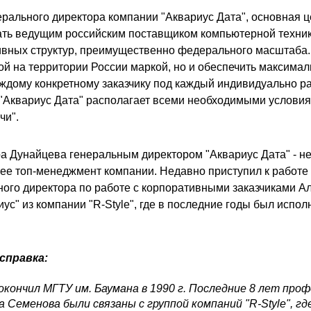
ерального директора компании "Аквариус Дата", основная ц
тать ведущим российским поставщиком компьютерной техни
вных структур, преимущественно федерального масштаба.
ой на территории России маркой, но и обеспечить максимал
аждому конкретному заказчику под каждый индивидуально р
"Аквариус Дата" располагает всеми необходимыми условия
чи".
 Дунайцева генеральным директором "Аквариус Дата" - н
ее топ-менеджмент компании. Недавно приступил к работе
ного директора по работе с корпоративными заказчиками А
ус" из компании "R-Style", где в последние годы был испо
справка:
окончил МГТУ им. Баумана в 1990 г. Последние 8 лет про
 Семенова были связаны с группой компаний "R-Style", гд