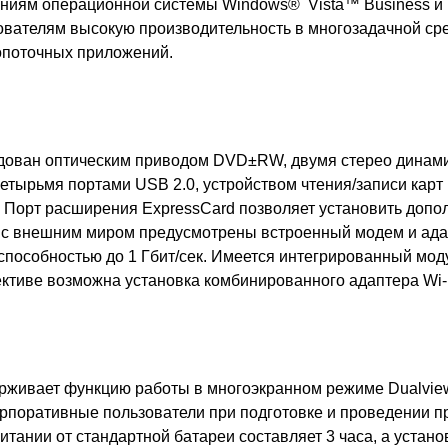
аниям операционной системы Windows® Vista™ Business и 
вателям высокую производительность в многозадачной сре
опоточных приложений.
удован оптическим приводом DVD±RW, двумя стерео динам
четырьмя портами USB 2.0, устройством чтения/записи карт
. Порт расширения Express
Card
позволяет установить допо
и с внешним миром предусмотрены встроенный модем и ада
способностью до 1 Гбит/сек. Имеется интегрированный мо
пективе возможна установка комбинированного адаптера Wi-
рживает функцию работы в многоэкранном режиме Dualview
орпоративные пользователи при подготовке и проведении п
итании от стандартной батареи составляет 3 часа, а устан