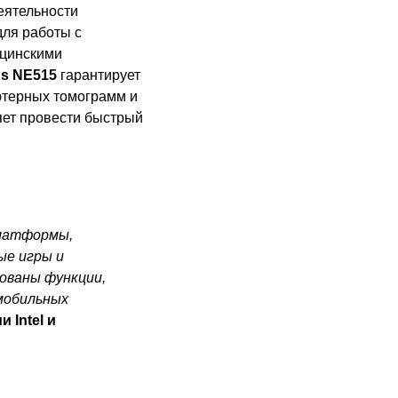
еятельности
для работы с
ицинскими
us NE515
гарантирует
ютерных томограмм и
яет провести быстрый
платформы,
ые игры и
зованы функции,
мобильных
 Intel и