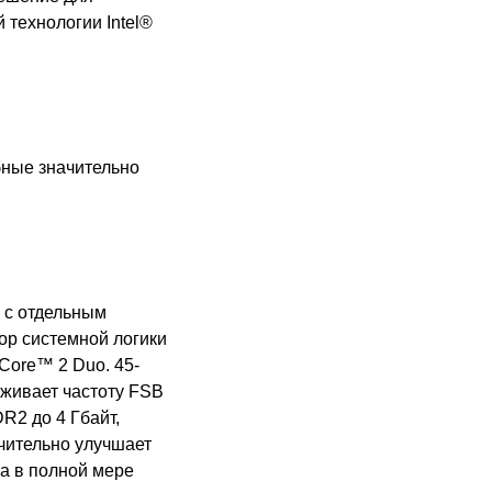
 технологии Intel®
бные значительно
 с отдельным
ор системной логики
Core™ 2 Duo. 45-
рживает частоту
FSB
DR
2 до 4 Гбайт,
чительно улучшает
а в полной мере