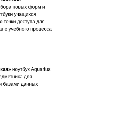
ыбора новых форм и
утбуки учащихся
 точки доступа для
апе учебного процесса
кая»
ноутбук Aquarius
едметника для
и базами данных