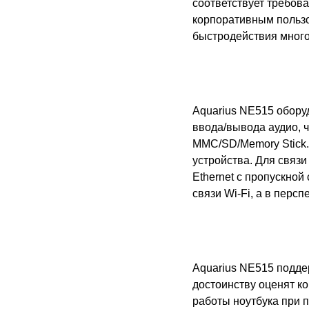
соответствует требов
корпоративным пользо
быстродействия мног
Aquarius NE515 обор
ввода/вывода аудио, 
MMC/SD/
Memory
Stick
устройства. Для связ
Ethernet
с пропускной 
связи Wi-Fi, а в перс
Aquarius NE515 подде
достоинству оценят к
работы ноутбука при п