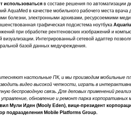
ет использоваться
в составе решения по автоматизации д
ий AquaMed в качестве мобильного рабочего места врача 
ями болезни, электронными архивами, ресурсоемкими мед
ршенствованная графическая подсистема ноутбука
Aquari
жений при обработке рентгеновских изображений и компь
ой визуализации. Интегрированный сетевой адаптер позвол
ральной базой данных медучреждения.
ытесняют настольные ПК, и мы производим мобильные 
зводить видео высокой четкости, играть в интерактивн
ную беспроводную связь. Для деловых применений реали
управление, обновление и ремонт парка корпоративных 
вил Мули Иден (Mooly Eden), вице-президент корпорации
р подразделения Mobile Platforms Group.