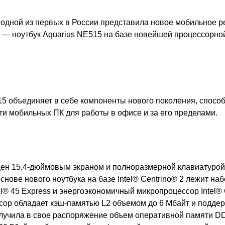
одной из первых в России представила новое мобильное 
а
—
ноутбук
Aquarius
NE
515 на базе новейшей процессорной
15
объединяет в себе компоненты нового поколения, спосо
ти мобильных ПК
для работы в офисе и за его пределами
.
ен 15,4-дюймовым экраном и полноразмерной клавиатурой
снове нового ноутбука на базе
Intel
® Centrino® 2 лежит наб
l® 45 Express и энергоэкономичный микропроцессор Intel® 
сор обладает кэш-памятью
L
2 объемом до 6 Мбайт и подде
лучила в свое распоряжение объем оперативной памяти
D