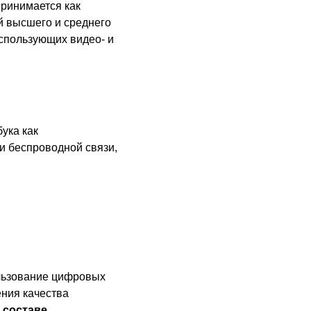
принимается как
й высшего и среднего
спользующих видео- и
ука как
и беспроводной связи,
льзование цифровых
ния качества
 составе