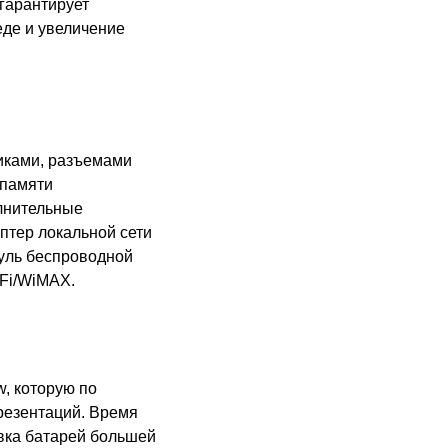
гарантирует
де и увеличение
иками, разъемами
 памяти
лнительные
птер локальной сети
дуль беспроводной
Fi/Wi
MAX
.
, которую по
резентаций. Время
овка батарей большей