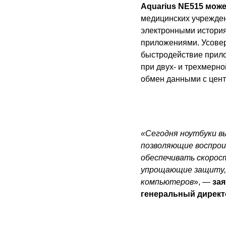
Aquarius NE515 мож
медицинских учрежден
электронными истори
приложениями. Усове
быстродействие прило
при двух- и трехмерн
обмен данными с цент
«Сегодня ноутбуки в
позволяющие воспрои
обеспечивать скорост
упрощающие защиту, 
компьютеров
», —
зая
генеральный директо