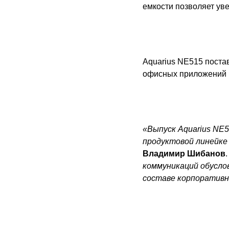
емкости позволяет ув
Aquarius NE515 поста
офисных приложений Mi
«Выпуск Aquarius NE5
продуктовой линейке 
Владимир Шибанов
.
коммуникаций обусло
составе корпоративн