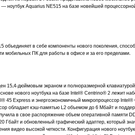
а
—
ноутбук
Aquarius
NE
515 на базе новейшей процессорной
15
объединяет в себе компоненты нового поколения, спосо
ти мобильных ПК
для работы в офисе и за его пределами
.
ен 15,4-дюймовым экраном и полноразмерной клавиатурой
снове нового ноутбука на базе
Intel
® Centrino® 2 лежит наб
l® 45 Express и энергоэкономичный микропроцессор Intel® 
сор обладает кэш-памятью
L
2 объемом до 6 Мбайт и подде
лучила в свое распоряжение объем оперативной памяти
D
20 Гбайт и обновленный графический адаптер, который зна
ения видео высокой четкости. Конфигурация нового ноутбук