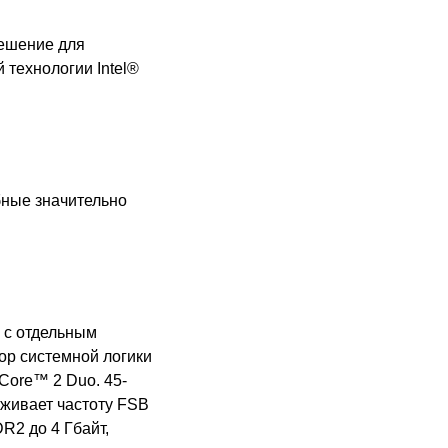
решение для
 технологии Intel®
бные значительно
 с отдельным
ор системной логики
Core™ 2 Duo. 45-
рживает частоту
FSB
DR
2 до 4 Гбайт,