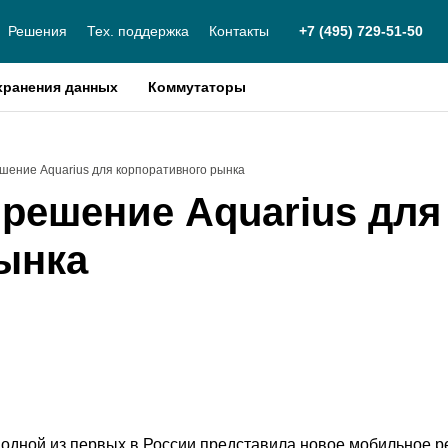
Решения
Тех. поддержка
Контакты
+7 (495) 729-51-50
хранения данных
Коммутаторы
шение Aquarius для корпоративного рынка
решение Aquarius для
ынка
одной из первых в России представила новое мобильное 