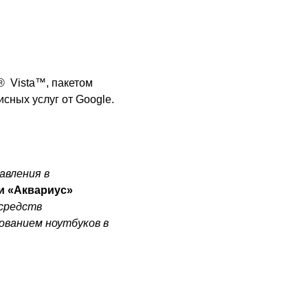
® Vista™, пакетом
исных услуг от
Google
.
авления в
и «Аквариус»
средств
ованием ноутбуков в