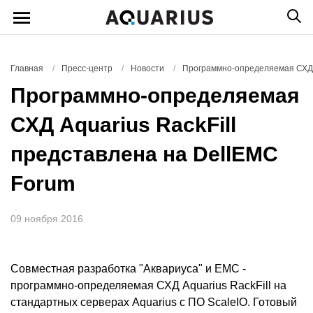
Главная
/
Пресс-центр
/
Новости
/
Программно-определяемая СХД A
Программно-определяемая
СХД Aquarius RackFill
представлена на DellEMC
Forum
09 ноября 2016
Совместная разработка "Аквариуса" и EMC -
программно-определяемая СХД Aquarius RackFill на
стандартных серверах Aquarius с ПО ScaleIO. Готовый