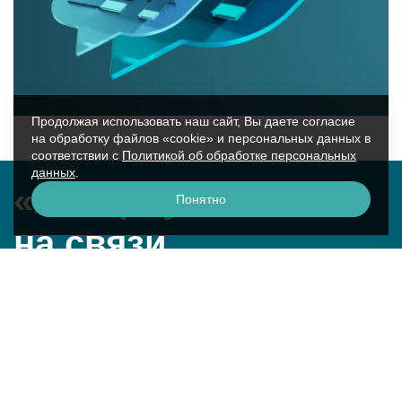
Продолжая использовать наш сайт, Вы даете согласие
на обработку файлов «cookie» и персональных данных в
соответствии с
Политикой об обработке персональных
данных
.
«Аквариус»
Понятно
на связи
г. Москва, ул. Крылатская, 17к2
смотреть на карте
+7 (495) 729-51-50
question@aq.ru