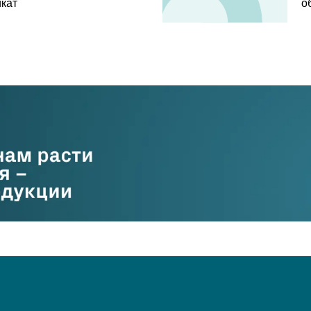
кат
о