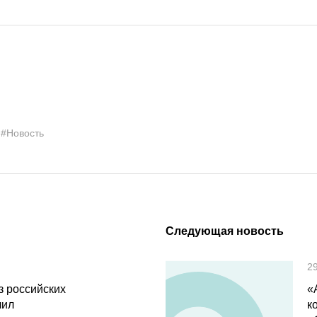
#Новость
Следующая новость
2
з российских
«
чил
к