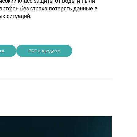
ысокий класс защиты от воды и пыли
артфон без страха потерять данные в
ых ситуаций.
аж
PDF о продукте