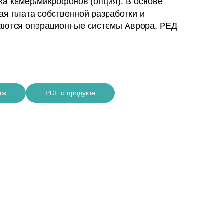
ка камер/микрофонов (опция). В основе
ая плата собственной разработки и
аются операционные системы Аврора, РЕД
аж
PDF о продукте