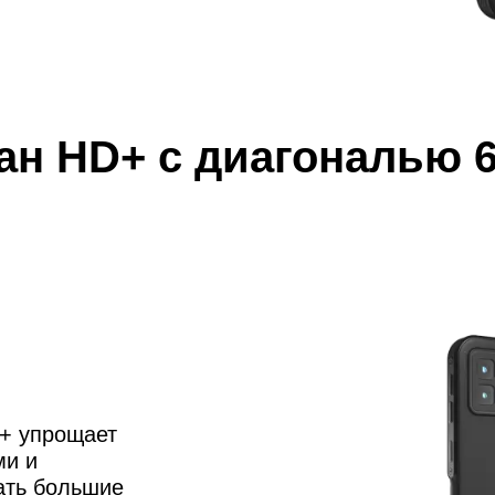
ан HD+ с диагональю 6
+ упрощает
ми и
ать большие