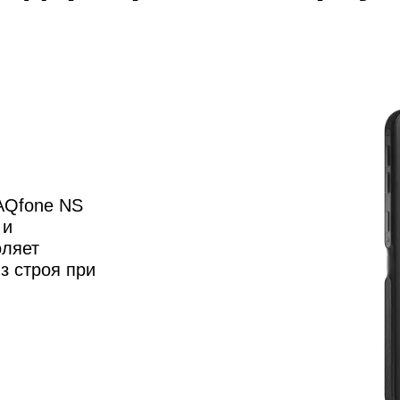
AQfone NS
 и
оляет
з строя при