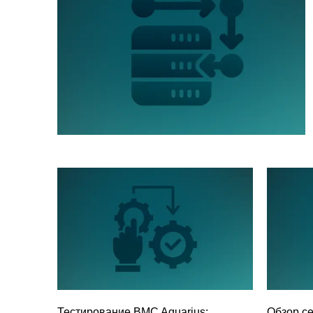
Тестирование BMC Aquarius:
Обзор се