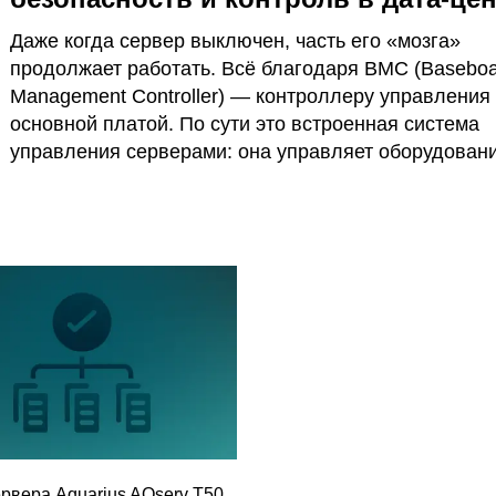
Даже когда сервер выключен, часть его «мозга»
продолжает работать. Всё благодаря BMC (Basebo
Management Controller) — контроллеру управления
основной платой. По сути это встроенная система
управления серверами: она управляет оборудован
следит за его состоянием и помогает прогнозирова
отказы.
рвера Aquarius AQserv T50