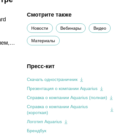
Смотрите также
ard
Новости
Вебинары
Видео
Материалы
ием,
ть
Пресс-кит
Скачать одностраничник
Презентация о компании Aquarius
Справка о компании Aquarius (полная)
Справка о компании Aquarius
(короткая)
Логотип Aquarius
Брендбук