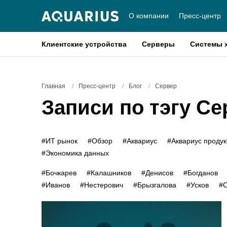
О компании
Пресс-центр
Клиентские устройства
Серверы
Системы 
Главная
/
Пресс-центр
/
Блог
/
Сервер
Записи по тэгу Се
#ИТ рынок
#Обзор
#Аквариус
#Аквариус проду
#Экономика данных
#Бочкарев
#Калашников
#Денисов
#Богданов
#Иванов
#Нестерович
#Брызгалова
#Усков
#