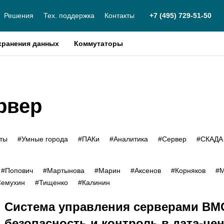
Решения
Тех. поддержка
Контакты
+7 (495) 729-51-50
хранения данных
Коммутаторы
рвер
кты
#Умные города
#ПАКи
#Аналитика
#Сервер
#СКАДА
#Попович
#Мартынова
#Марин
#Аксенов
#Корняков
#М
Семухин
#Тищенко
#Калинин
Система управления серверами BM
безопасность и контроль в дата-це