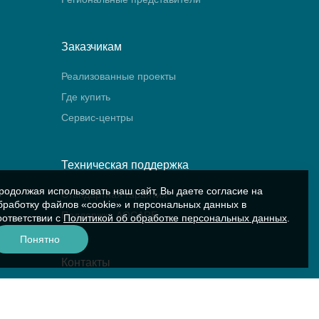
Заказчикам
Реализованные проекты
Где купить
Сервис-центры
Техническая поддержка
родолжая использовать наш сайт, Вы даете согласие на
Стандартная гарантия
бработку файлов «cookie» и персональных данных в
Поддержка AQCARE
оответствии с
Политикой об обработке персональных данных
.
Понятно
Контакты
Контакты компании
Сервис «Аквариус»