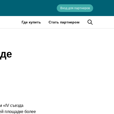
Вход для партнеров
Где купить
Стать партнером
зде
м «IV съезда
оей площадке более