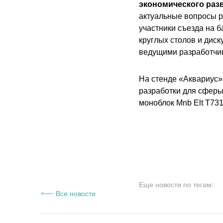
экономического раз
актуальные вопросы р
участники съезда на б
круглых столов и дис
ведущими разработчик
На стенде «Аквариус»
разработки для сферы 
моноблок Mnb Elt T731
Еще новости по тегам:
Все новости