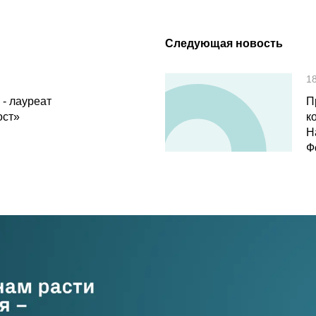
Следующая новость
1
- лауреат
П
ост»
к
Н
Ф