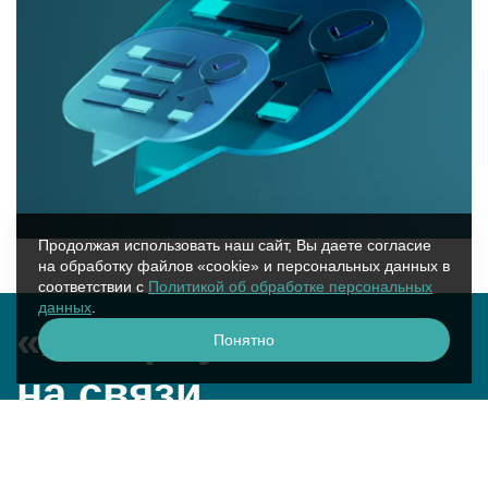
Продолжая использовать наш сайт, Вы даете согласие
на обработку файлов «cookie» и персональных данных в
соответствии с
Политикой об обработке персональных
данных
.
«Аквариус»
Понятно
на связи
г. Москва, ул. Крылатская, 17к2