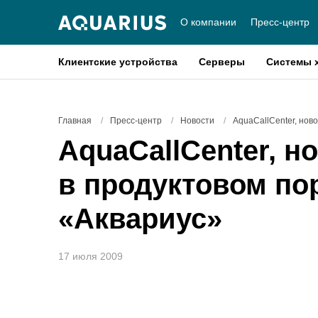
О компании
Пресс-центр
Клиентские устройства
Серверы
Системы 
Главная
/
Пресс-центр
/
Новости
/
AquaCallCenter, но
AquaCallCenter, 
в продуктовом по
«Аквариус»
17 июля 2009