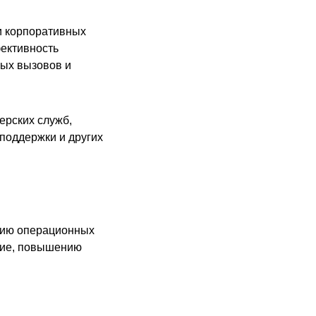
и корпоративных
ективность
ных вызовов и
ерских служб,
 поддержки и других
ению операционных
твие, повышению