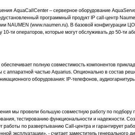
шения AquaCallCenter – серверное оборудование AquaServe
редустановленный программный продукт IP call-центр Naum
нии NAUMEN (www.naumen.ru). В базовой конфигурации ЦО
 10-ти операторов, которые могут обслуживать до 50-ти аб
обеспечивает полную совместимость компонентов приклад
 с аппаратной частью Aquarius. Опционально в состав ре
никационного оборудования: IP-телефонов, аудиогарнитуры
ения мы провели большую совместную работу по подбору 
вания, тестированию функциональности и надежности. Со
 работы по развертыванию Call-центра и гарантирует раб
ной эксплуатации», - считает заместитель генерального д