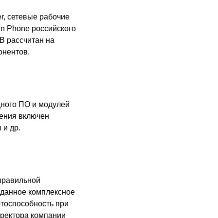
r, сетевые рабочие
en Phone российского
В рассчитан на
онентов.
ного ПО и модулей
шения включен
 и др.
правильной
зданное комплексное
отоспособность при
иректора компании