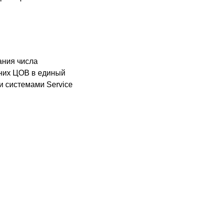
ания числа
нних ЦОВ в единый
 системами Service