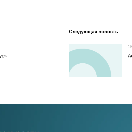
Следующая новость
1
ус»
A