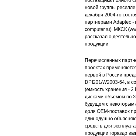
поставщика полного с
новой группы реселлер
декабря 2004-го состо
партнерами Adaptec - 
computer.ru), МКСК (ww
рассказал о деятельно
продукции.
Перечисленных партне
проектах применяются
первой в России пред
DPI201/W2003-64, в с
(емкость хранения - 2
дисками объемом по 3
будущем с некоторыми
доля OEM-поставок пр
единодушно объясняют
средств для эксплуата
продукции гораздо ва