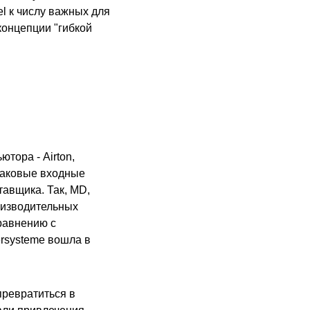
el к числу важных для
концепции "гибкой
тора - Airton,
инаковые входные
тавщика. Так, MD,
оизводительных
равнению с
ersysteme вошла в
превратиться в