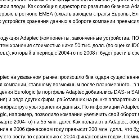
свои плоды. Как сообщил директор по развитию бизнеса Ada
ервые в регионе ЕМЕА (охватывающем страны Европы, Бл
 устройств хранения данных в обороте компании превысил
одукция Adaptec (компоненты, законченные устройства, ПО
ем хранения стоимостью ниже 50 тыс. долл. (по оценке IDC
лл.), который в период с 2004-го по 2008 г. будет расти в с
ptec на указанном рынке произошло благодаря существен
я компании, ставшему возможным после планомерного - в 
щения Eurologic (в портфель Adaptec добавились DAS- и S
ия) и ряда других фирм, работавших на рынке аппаратных
 инфраструктуры хранения данных. По информации Adaptec
gic, например, позволило компании увеличить свой оборот
марте 2004-го) на 55 млн. долл. Как полагают в Adaptec, об
ия в 2006 финасовом году превысит 200 млн. долл., что бу
му его росту по сравнению с 2004 финансовым годом. Поми