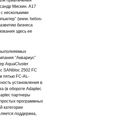
али привлечения
ксандр Мискин. А17
 с несколькими
пьютер" (www. helios-
 развитию бизнеса
зования здесь ее
и выполняемых
мпания "Аквариус"
ер AquaCluster
ec SANbloc 2502 FC
 и пятью FC-AL-
жность установления в
а (в обороте Adaptec
aptec партнеры
м простых программных
ой категории
вляется поддержка,