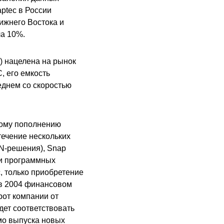
ptec в России
ижнего Востока и
а 10%.
) нацелена на рынок
, его емкость
реднем со скоростью
ному пополнению
течение нескольких
AN-решения), Snap
 и программных
, только приобретение
 в 2004 финансовом
орот компании от
дет соответствовать
мо выпуска новых