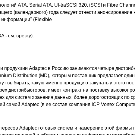
ологий ATA, Serial ATA, Ul-traSCSI 320, iSCSI и Fibre Chann
ящего (календарного) года следует отнести анонсирование 
 информации" (Flexible
A - см. врезку).
 продукции Adaptec в Россию занимаются четыре дистрибью
lennium Distribution (MD), которым поставщик предлагает од
гут выбирать, какую именно продукцию закупать у этого пос
рех дистрибьюторов, имеет контракт на поставку высокопр
tex для систем хранения данных, более дорогостоящих по с
й самой Adaptec (в ее состав компания ICP Vortex Comput
тересов Adaptec готовых систем и намерение этой фирмы 