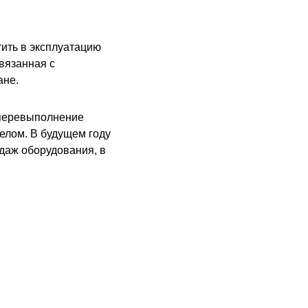
тить в эксплуатацию
вязанная с
ане.
"перевыполнение
елом. В будущем году
одаж оборудования, в