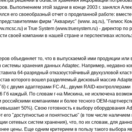
пектра решений в области хранения информации потребов
ов. Выполнением этой задачи в конце 2003 г. занялся Але
ялся его своеобразный отчет о проделанной работе: вместе
представителями фирм "Аквариус" (www. aq.ru), "Гелиос Ком
w.mcsc.ru) и True System (www.truesystem.ru) - директор по
сти своей компании в нашей стране и перспективах исполь
ров объединяет то, что в выпускаемой ими продукции ил
 системы хранения данных Adaptec. Например, недавно ко
ставила 64-разрядный отказоустойчивый двухузловой класт
остав которого вошел разделяемый дисковый массив Adapt
 Гб) с двумя адаптерами FC-AL, двумя RAID-контроллерами
6 Гб каждый. По словам г-на Мискина, не исключена возмо
 российскими компаниями и более тесного OEM-партнерств
евышает 50%). Свою готовность к выбору оборудования Ad
 его "доступностью и понятностью" (в том числе наличие
ции сетевых систем хранения), что, по их словам, для данн
жнее цены. Еще одним критерием в пользу такого выбора я