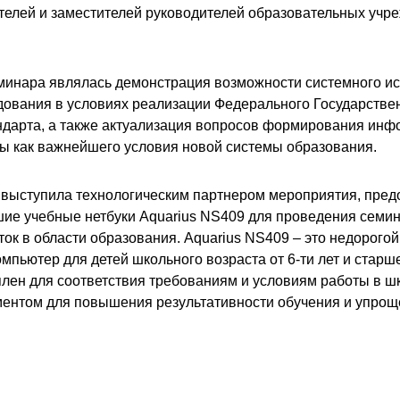
телей и заместителей руководителей образовательных учре
минара являлась демонстрация возможности системного и
дования в условиях реализации Федерального Государстве
ндарта, а также актуализация вопросов формирования инф
ы как важнейшего условия новой системы образования.
выступила технологическим партнером мероприятия, пред
ие учебные нетбуки Aquarius NS409 для проведения семи
ок в области образования. Aquarius NS409 – это недорого
пьютер для детей школьного возраста от 6-ти лет и старше
плен для соответствия требованиям и условиям работы в ш
ентом для повышения результативности обучения и упрощ