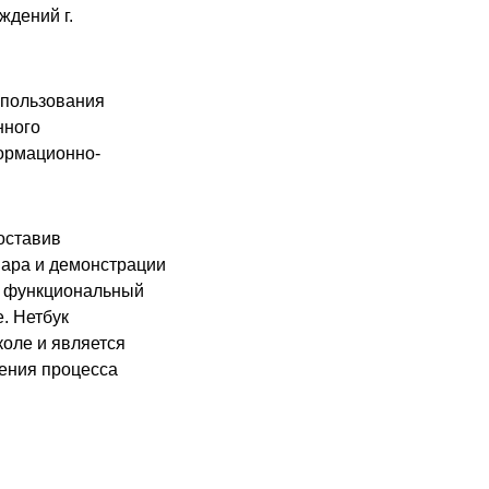
ждений г.
спользования
нного
ормационно-
оставив
нара и демонстрации
й функциональный
. Нетбук
коле и является
ения процесса