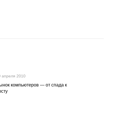
0 апреля 2010
ынок компьютеров — от спада к
осту