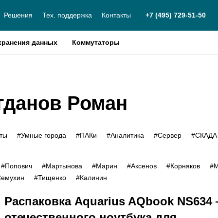
Решения
Тех. поддержка
Контакты
+7 (495) 729-51-50
хранения данных
Коммутаторы
огданов Роман
кты
#Умные города
#ПАКи
#Аналитика
#Сервер
#СКАДА
#Попович
#Мартынова
#Марин
#Аксенов
#Корняков
#М
Семухин
#Тищенко
#Калинин
Распаковка Aquarius AQbook NS634
отечественного ноутбука для