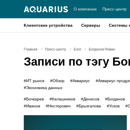
О компании
Пресс-центр
Клиентские устройства
Серверы
Системы 
Главная
/
Пресс-центр
/
Блог
/
Богданов Роман
Записи по тэгу Б
#ИТ рынок
#Обзор
#Аквариус
#Аквариус проду
#Экономика данных
#Бочкарев
#Калашников
#Денисов
#Богданов
#Иванов
#Нестерович
#Брызгалова
#Усков
#