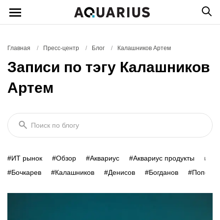
Главная
/
Пресс-центр
/
Блог
/
Калашников Артем
Записи по тэгу Калашников
Артем
Поиск по блогу
#ИТ рынок
#Обзор
#Аквариус
#Аквариус продукты
#Умн
#Бочкарев
#Калашников
#Денисов
#Богданов
#Попович