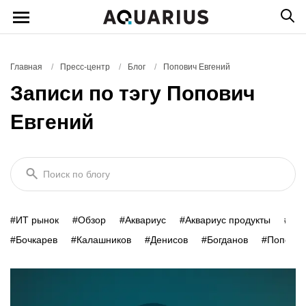
Главная
/
Пресс-центр
/
Блог
/
Попович Евгений
Записи по тэгу Попович
Евгений
Поиск по блогу
#ИТ рынок
#Обзор
#Аквариус
#Аквариус продукты
#Умн
#Бочкарев
#Калашников
#Денисов
#Богданов
#Попович