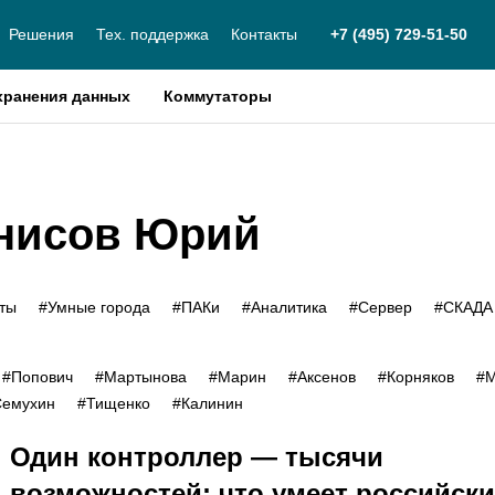
Решения
Тех. поддержка
Контакты
+7 (495) 729-51-50
хранения данных
Коммутаторы
енисов Юрий
кты
#Умные города
#ПАКи
#Аналитика
#Сервер
#СКАДА
#Попович
#Мартынова
#Марин
#Аксенов
#Корняков
#М
Семухин
#Тищенко
#Калинин
Один контроллер — тысячи
возможностей: что умеет российск