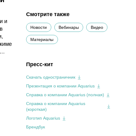
Смотрите также
и и
Новости
Вебинары
Видео
в
и,
Материалы
ежиме
Пресс-кит
еджи и
Скачать одностраничник
Презентация о компании Aquarius
Справка о компании Aquarius (полная)
Справка о компании Aquarius
(короткая)
Логотип Aquarius
Брендбук