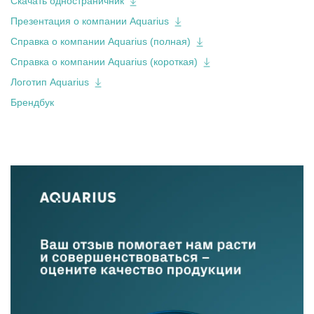
Скачать одностраничник
Презентация о компании Aquarius
Справка о компании Aquarius (полная)
Справка о компании Aquarius (короткая)
Логотип Aquarius
Брендбук