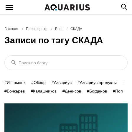
Главная
/
Пресс-центр
/
Блог
/
СКАДА
Записи по тэгу СКАДА
Поиск по блогу
#ИТ рынок
#Обзор
#Аквариус
#Аквариус продукты
#Умн
#Бочкарев
#Калашников
#Денисов
#Богданов
#Попович